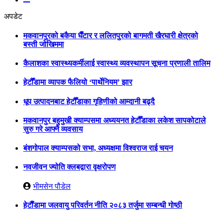
अपडेट
मकवानपुरको बकैया घैँटार र ललितपुरको बागमती खैरघारी क्षेत्रको
बस्ती जोखिममा
कैलाशका स्वास्थ्यकर्मीलाई स्वास्थ्य व्यवस्थापन सूचना प्रणाली तालिम
हेटौँडामा व्यापक फैलियो ‘पार्थेनियम’ झार
धूप उत्पादनबाट हेटौँडाका गृहिणीको आम्दानी बढ्दै
मकवानपुर बहुमुखी क्याम्पसमा अध्ययनत हेटौँडाका लकेश सापकोटाले
सुरु गरे आफ्नै व्यवसाय
बंशगोपाल क्याम्पसको सभा, अध्यक्षमा विश्वराज राई चयन
नवजीवन ज्योति क्लबद्वारा वृक्षरोपण
भीमसेन पौडेल
हेटाैँडामा जलवायु परिवर्तन नीति २०८३ तर्जुमा सम्बन्धी गोष्ठी