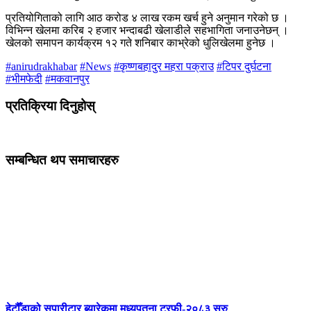
प्रतियोगिताको लागि आठ करोड ४ लाख रकम खर्च हुने अनुमान गरेको छ ।
विभिन्न खेलमा करिब २ हजार भन्दाबढी खेलाडीले सहभागिता जनाउनेछन् ।
खेलको समापन कार्यक्रम १२ गते शनिबार काभ्रेको धुलिखेलमा हुनेछ ।
#anirudrakhabar
#News
#कृष्णबहादुर महरा पक्राउ
#टिपर दुर्घटना
#भीमफेदी
#मकवानपुर
प्रतिक्रिया दिनुहोस्
सम्बन्धित थप समाचारहरु
हेटौँडाको सुपारीटार ब्यारेकमा मध्यपृतना ट्रफी-२०८३ सुरु