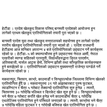
हेटौंडा । प्रदेश खेलकुद विकास परिषद् बागमती प्रदेशको आयोजना हुन
लागेको प्रथम खेलकुद प्रतियोगिताको तयारी पुरा भएको छ ।
बागमती प्रदेश युवा तथा खेलकुद मन्त्रालयको सहयोगमा हुन लागेको प्रदेश
स्तरीय खेलकुद प्रतियोगिताको तयारी पुरा भएको हो । प्रदेश राजधानी
हेटौंडामा आज शनिबार अपरान्न ४ बजे प्रतियोगिताको उद्घाटन गर्ने कार्यक्रम
रहेको छ । हेटौंडा–५ को क्याम्पाचौरमा हुने उद्घाटनमा नेपाल आर्मी, नेपाल
प्रहरीको व्याण्ड सहितको प्रस्तुती, विद्यार्थीहरुद्धारा ड्रिल प्रदर्शन,
अतिसबाजी, मार्सल आट्र्स डेमो, विभिन्न झाँकी तथा साँस्कृतिक कार्यक्रमहरु
हुने बताईएको छ । प्रतियोगिताको उद्घाटन मुख्यमन्त्री राजेन्द्र पाण्डेले गर्ने
कार्यक्रम रहेको छ ।
मकवानपुर, चितवन, काभ्रे, काठमाडौं र सिन्धुपाल्चोक जिल्लामा विभिन्न खेलको
प्रतियोगिता हुँदै छ । मकवानपुरमा २९ गते आइतबारबाट पुरुष फुटबल,
व्याडम्निटन र चैत्र ५ गतेबाट तेक्वान्दो प्रतियोगिता सुरु हुनेछ । त्यस्तै,
चितवनमा ३० गतेदेखि भलिबल र क्रिकेट खेल सुरु हुने छ । सिन्धुपाल्चोकमा
भने चैत्र ७ गतेबाट कराँते खेल हुनेछ भने काठमाडौंमा चैत्र ६ गतेदेखि
एथलेटिक्स प्रतियोगिता हुने परिषदले जनाएको छ । त्यस्तै, काभ्रेमा भने चैत्र
७ गतेदेखि महिला फुटबल र ९ गतेदेखी बक्सिङ खेल प्रतियोगिता हुने छ ।