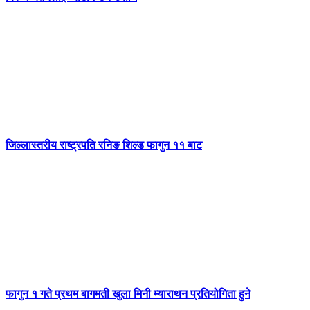
जिल्लास्तरीय राष्ट्रपति रनिङ शिल्ड फागुन ११ बाट
फागुन १ गते प्रथम बागमती खुला मिनी म्याराथन प्रतियोगिता हुने