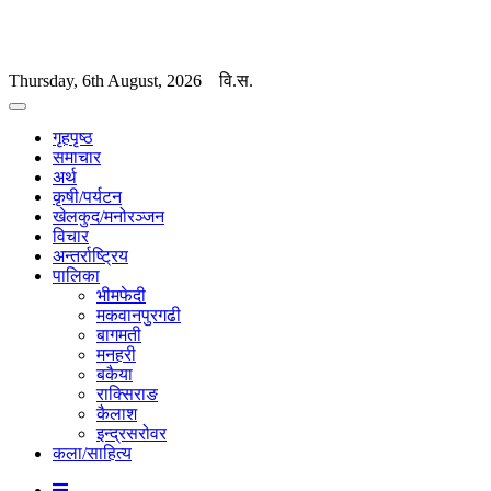
Thursday, 6th August, 2026
वि.स.
गृहपृष्ठ
समाचार
अर्थ
कृषी/पर्यटन
खेलकुद/मनोरञ्जन
विचार
अन्तर्राष्ट्रिय
पालिका
भीमफेदी
मकवानपुरगढी
बागमती
मनहरी
बकैया
राक्सिराङ
कैलाश
इन्द्रसरोवर
कला/साहित्य