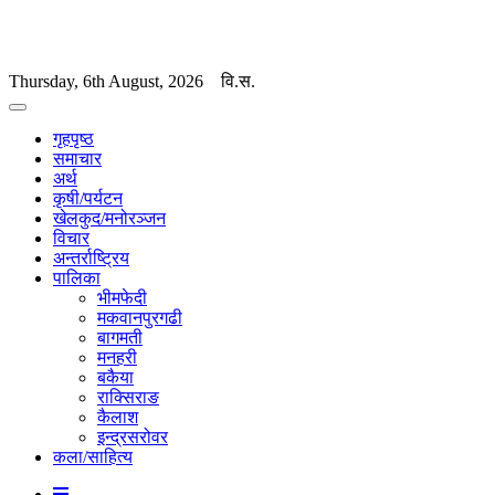
Thursday, 6th August, 2026
वि.स.
गृहपृष्ठ
समाचार
अर्थ
कृषी/पर्यटन
खेलकुद/मनोरञ्जन
विचार
अन्तर्राष्ट्रिय
पालिका
भीमफेदी
मकवानपुरगढी
बागमती
मनहरी
बकैया
राक्सिराङ
कैलाश
इन्द्रसरोवर
कला/साहित्य