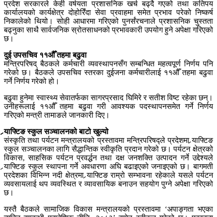
प्रदेश सरकारले केही वर्षयता प्रशासनिक खर्च बढ्दै गएको तथा कतिपय
कार्यालयको कार्यक्षेत्र दोहोरिँदा सेवा प्रवाहमा समेत प्रभाव परेको निष्कर्ष
निकालेको थियो। सोही आधारमा गरिएको पुनर्संरचनाले प्रशासनिक चुस्तता
बढ्नुका साथै सार्वजनिक स्रोतसाधनको प्रभावकारी उपयोग हुने अपेक्षा गरिएको
छ।
दुई उपसचिव ११औँ तहमा बढुवा
मन्त्रिपरिषद् बैठकले कर्मचारी व्यवस्थापनसँग सम्बन्धित महत्वपूर्ण निर्णय पनि
गरेको छ। बैठकले उपसचिव स्तरका दुईजना कर्मचारीलाई ११औँ तहमा बढुवा
गर्ने निर्णय गरेको हो।
बढुवा हुनेमा स्वास्थ्य सेवातर्फका सागरप्रसाद घिमिरे र सतीश विष्ट रहेका छन्।
उनीहरूलाई ११औँ तहमा बढुवा गरी आवश्यक पदस्थापनसमेत गर्ने निर्णय
गरिएको मन्त्री तामाङले जानकारी दिए।
र्‍याफ्टिङ स्कुल सञ्चालनको बाटो खुल्यो
संस्कृति तथा पर्यटन मन्त्रालयको प्रस्तावमा मन्त्रिपरिषद्ले प्रदेशमा र्‍याफ्टिङ
स्कुल सञ्चालनका लागि सैद्धान्तिक स्वीकृति प्रदान गरेको छ। पर्यटन क्षेत्रको
विकास, साहसिक पर्यटन प्रवर्द्धन तथा दक्ष जनशक्ति उत्पादन गर्ने उद्देश्यले
र्‍याफ्टिङ स्कुल स्थापना गर्ने अवधारणा अघि बढाइएको जनाइएको छ। बागमती
प्रदेशका विभिन्न नदी क्षेत्रमा र्‍याफ्टिङ राम्रो सम्भावना रहेकाले यसले पर्यटन
व्यवसायलाई थप व्यवस्थित र व्यावसायिक बनाउन सहयोग पुग्ने अपेक्षा गरिएको
छ।
यस्तै बैठकले सामाजिक विकास मन्त्रालयको प्रस्तावमा ‘अपाङ्गता भएका