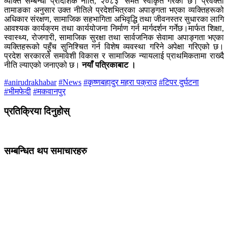
व्यक्ति सम्बन्धी प्रादेशिक नीति, २०८३’ समेत स्वीकृत गरेको छ। प्रवक्ता
तामाङका अनुसार उक्त नीतिले प्रदेशभित्रका अपाङ्गता भएका व्यक्तिहरूको
अधिकार संरक्षण, सामाजिक सहभागिता अभिवृद्धि तथा जीवनस्तर सुधारका लागि
आवश्यक कार्यक्रम तथा कार्ययोजना निर्माण गर्न मार्गदर्शन गर्नेछ।मार्फत शिक्षा,
स्वास्थ्य, रोजगारी, सामाजिक सुरक्षा तथा सार्वजनिक सेवामा अपाङ्गता भएका
व्यक्तिहरूको पहुँच सुनिश्चित गर्न विशेष व्यवस्था गरिने अपेक्षा गरिएको छ।
प्रदेश सरकारले समावेशी विकास र सामाजिक न्यायलाई प्राथमिकतामा राख्दै
नीति ल्याएको जनाएको छ।
नयाँ पत्रिकाबाट ।
#anirudrakhabar
#News
#कृष्णबहादुर महरा पक्राउ
#टिपर दुर्घटना
#भीमफेदी
#मकवानपुर
प्रतिक्रिया दिनुहोस्
सम्बन्धित थप समाचारहरु