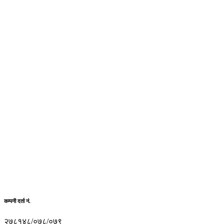
कम्पनी दर्ता नं.
२७८१४८/०७८/०७९