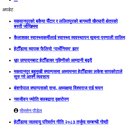
अपडेट
मकवानपुरको बकैया घैँटार र ललितपुरको बागमती खैरघारी क्षेत्रको
बस्ती जोखिममा
कैलाशका स्वास्थ्यकर्मीलाई स्वास्थ्य व्यवस्थापन सूचना प्रणाली तालिम
हेटौँडामा व्यापक फैलियो ‘पार्थेनियम’ झार
धूप उत्पादनबाट हेटौँडाका गृहिणीको आम्दानी बढ्दै
मकवानपुर बहुमुखी क्याम्पसमा अध्ययनत हेटौँडाका लकेश सापकोटाले
सुरु गरे आफ्नै व्यवसाय
बंशगोपाल क्याम्पसको सभा, अध्यक्षमा विश्वराज राई चयन
नवजीवन ज्योति क्लबद्वारा वृक्षरोपण
भीमसेन पौडेल
हेटाैँडामा जलवायु परिवर्तन नीति २०८३ तर्जुमा सम्बन्धी गोष्ठी