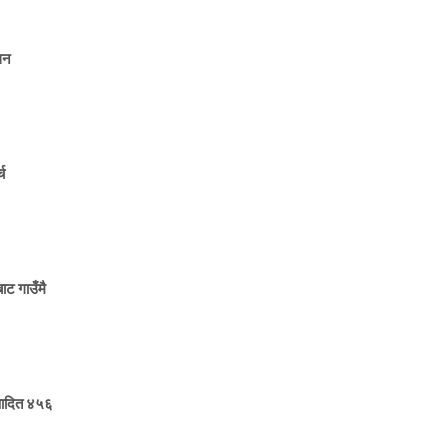
धन
च
ाट गाउँमै
पादित ४५६