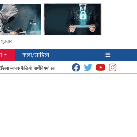
शुक्रबार
ा
कला/साहित्य
ामा व्यापक फैलियो ‘पार्थेनियम’ झार
धूप उत्पादनबाट हेटौँडाका गृहिणीको आम्दानी बढ्दै