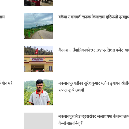
ताल
बकैया र बागमती सडक किनारामा हरियाली प्रवद्र्
कैलाश गाउँपालिकाको ७८.३४ प्रतिशत बजेट खर्
गोरु मरे
मकवानपुरगढीका सुरेशकुमार भ्लोन ड्र्यागन खेतीब
सफल कृषि उद्यमी
मकवानपुरको इन्द्रसरोवर जलाशयमा केजमा उत्
केजी माछा बिक्री