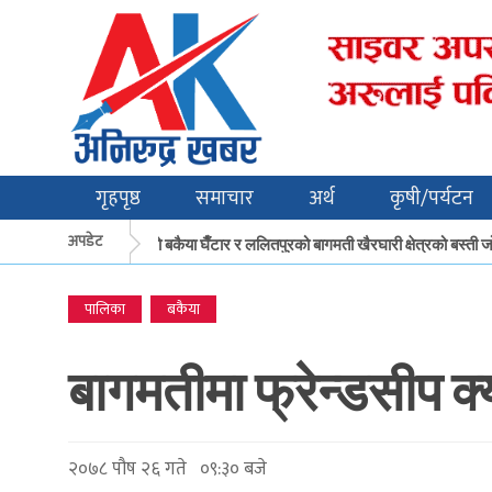
गृहपृष्ठ
समाचार
अर्थ
कृषी/पर्यटन
अपडेट
मकवानपुरको बकैया घैँटार र ललितपुरको बागमती खैरघारी क्षेत्रको बस्ती जोख
पालिका
बकैया
बागमतीमा फ्रेन्डसीप क्य
२०७८ पौष २६ गते ०९:३० बजे