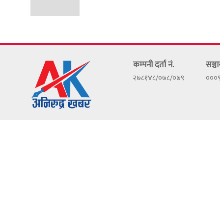
कम्पनी दर्ता नं.
सञ्चा
२७८१४८/०७८/०७९
०००